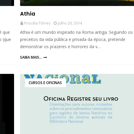
Athia
Priscilla Tôrres
julho 20, 2014
é que
Athia é um mundo inspirado na Roma antiga. Seguindo os
o (que
preceitos da vida pública e privada da época, pretende
demonstrar os prazeres e horrores da v…
SAIBA MAIS...
CURSOS E OFICINAS