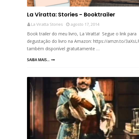
La Viratta: Stories - Booktrailer
La Viratta Stories
agosto 17, 2014
Book trailer do meu livro, La Viratta! Segue o link para
degustação do livro na Amazon: https://amzn.to/3aXsLF
também disponível gratuitamente …
SAIBA MAIS...