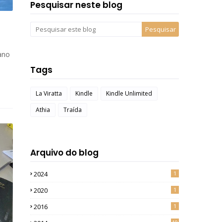
Pesquisar neste blog
 ano
o
Tags
La Viratta
Kindle
Kindle Unlimited
Athia
Traída
Arquivo do blog
2024
1
2020
1
2016
1