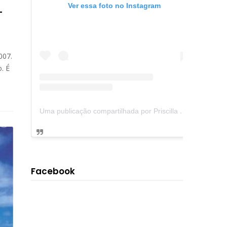
Ver essa foto no Instagram
-
007.
. É
Uma publicação compartilhada por Priscilla Tôrres (@livrosdaprit)
Facebook