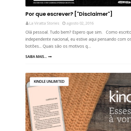
Por que escrever? ["Disclaimer"]
La Viratta Stories
agosto 02, 2016
Olá pessoal. Tudo bem? Espero que sim. Como escrit
independente nacional, eu estive aqui pensando com 
botões... Quais são os motivos q…
SAIBA MAIS...
KINDLE UNLIMITED